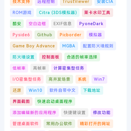
技术支持
远程控制
TrustViewer
安装CIA
ROM游戏
Citra (3DS模拟器)
莱卡水印工具
酷安
空白边框
EXIF信息
PyoneDark
Pyside6
Github
Picborder
模拟器
Game Boy Advance
MGBA
配置防火墙规则
防火墙设置
控制面板
合适的帧率选择
低帧率
高帧率
计算密集型任务
I/O密集型任务
高并发场景
系统
Win7
还原
Win10
软件自带中文
下载地址
界面截图
快速启动桌面程序
添加编辑新的应用程序
快捷键设置
修改功能
管理桌面软件
常用办公软件
精彩打开的网址