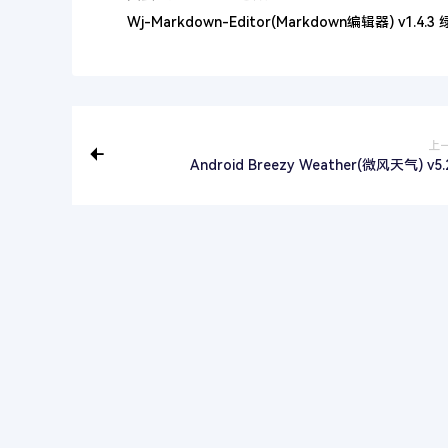
Wj-Markdown-Editor(Markdown编辑器) v1.4.3
上
Android Breezy Weather(微风天气) v5.